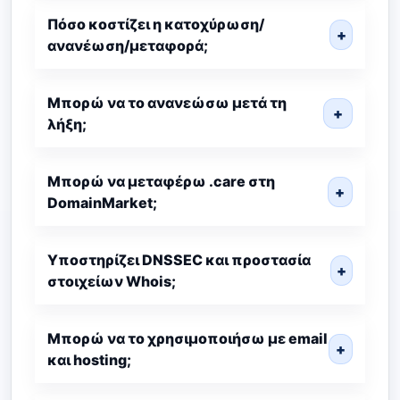
Πόσο κοστίζει η κατοχύρωση/
+
ανανέωση/μεταφορά;
Μπορώ να το ανανεώσω μετά τη
+
λήξη;
Μπορώ να μεταφέρω .care στη
+
DomainMarket;
Υποστηρίζει DNSSEC και προστασία
+
στοιχείων Whois;
Μπορώ να το χρησιμοποιήσω με email
+
και hosting;