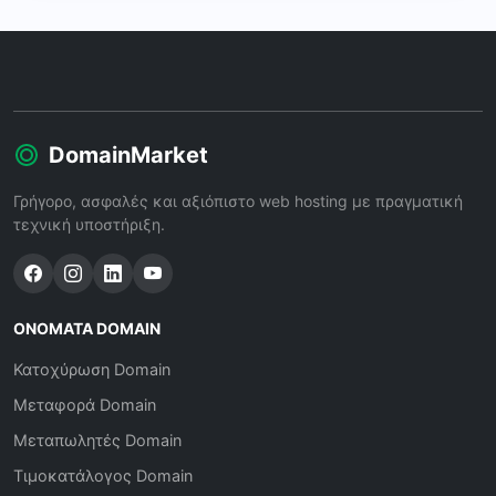
DomainMarket
Γρήγορο, ασφαλές και αξιόπιστο web hosting με πραγματική
τεχνική υποστήριξη.
ΟΝΌΜΑΤΑ DOMAIN
Κατοχύρωση Domain
Μεταφορά Domain
Μεταπωλητές Domain
Τιμοκατάλογος Domain