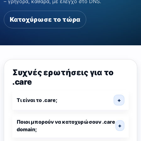
– γρήγορα, καθαρά, με έλεγχο στο DNS.
Κατοχύρωσε το τώρα
Συχνές ερωτήσεις για το
.care
Τι είναι το .care;
+
Ποιοι μπορούν να κατοχυρώσουν .care
+
domain;