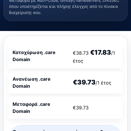
Μεταφορά με Auth-Code, αλλαγή nameservers, DNSSEC
όπου υποστηρίζεται και πλήρης έλεγχος από το πίνακα
διαχείρισής σου.
€17.83
Κατοχύρωση .care
€38.73
/1
Domain
έτος
Ανανέωση .care
€39.73
/1 έτος
Domain
Μεταφορά .care
€39.73
Domain