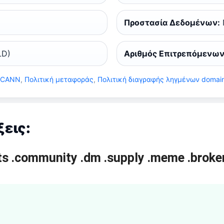
Προστασία Δεδομένων:
LD)
Αριθμός Επιτρεπόμενων
 ICANN
,
Πολιτική μεταφοράς
,
Πολιτική διαγραφής ληγμένων domai
εις:
ts
.community
.dm
.supply
.meme
.broke