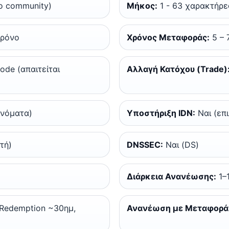
no community)
Μήκος:
1 - 63 χαρακτήρε
χρόνο
Χρόνος Μεταφοράς:
5 – 
ode (απαιτείται
Αλλαγή Κατόχου (Trade)
ονόματα)
Υποστήριξη IDN:
Ναι (επ
τή)
DNSSEC:
Ναι (DS)
Διάρκεια Ανανέωσης:
1–
Redemption ~30ημ,
Ανανέωση με Μεταφορά