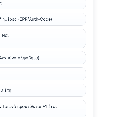
ς
7 ημέρες (EPP/Auth-Code)
:
Ναι
ιλεγμένα αλφάβητα)
10 έτη
:
Τυπικά προστίθεται +1 έτος