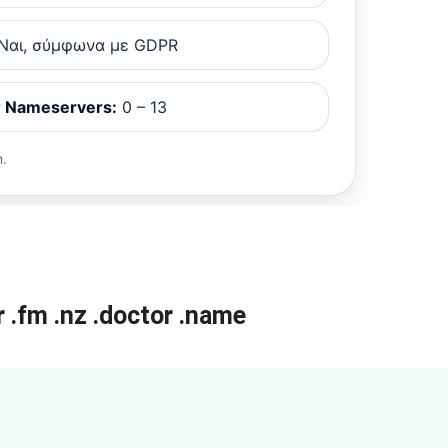
Ναι, σύμφωνα με GDPR
 Nameservers:
0 – 13
n
.
r
.fm
.nz
.doctor
.name