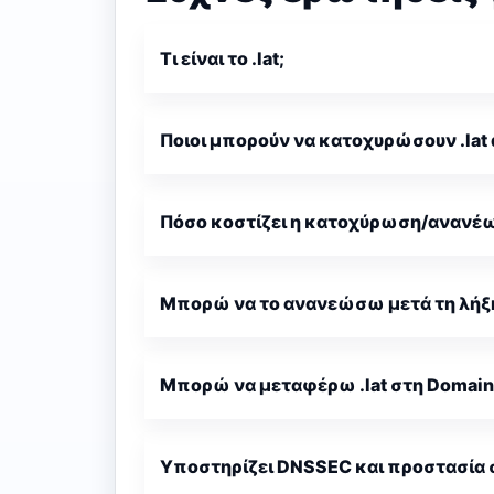
Τι είναι το .lat;
Ποιοι μπορούν να κατοχυρώσουν .lat
Πόσο κοστίζει η κατοχύρωση/ανανέ
Μπορώ να το ανανεώσω μετά τη λήξ
Μπορώ να μεταφέρω .lat στη Domain
Υποστηρίζει DNSSEC και προστασία 