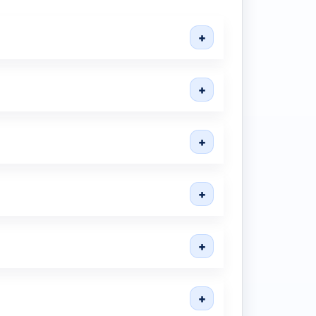
+
+
+
+
+
+