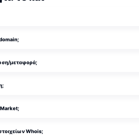
 domain;
ωση/μεταφορά;
η;
Market;
στοιχείων Whois;