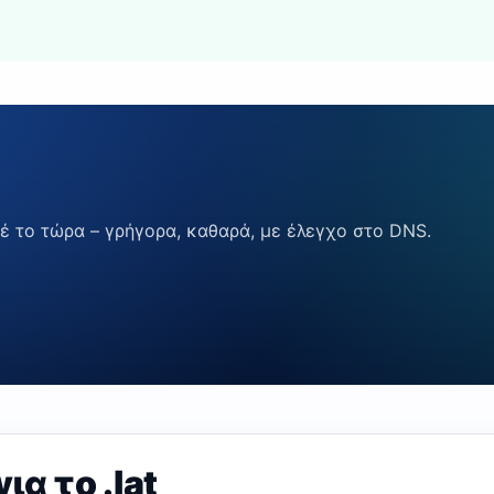
έ το τώρα – γρήγορα, καθαρά, με έλεγχο στο DNS.
α το .lat