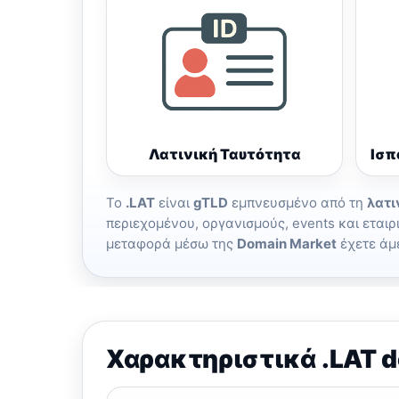
Λατινική Ταυτότητα
Ισπ
Το
.LAT
είναι
gTLD
εμπνευσμένο από τη
λατι
περιεχομένου, οργανισμούς, events και ετα
μεταφορά μέσω της
Domain Market
έχετε άμε
Χαρακτηριστικά .LAT 