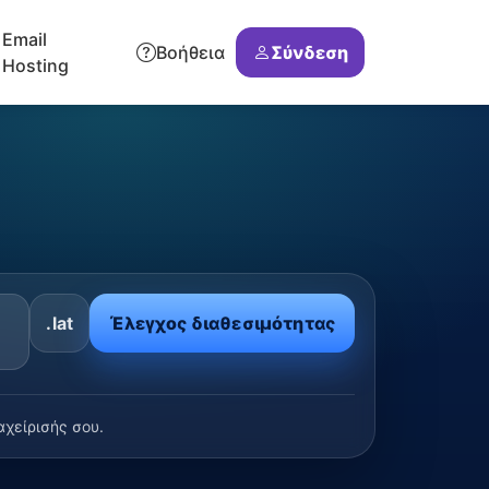
Email
Βοήθεια
Σύνδεση
Hosting
.lat
Έλεγχος διαθεσιμότητας
χείρισής σου.