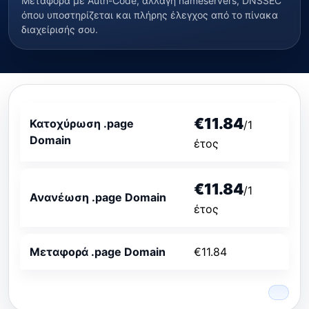
Μεταφορά με Auth-Code, αλλαγή nameservers, DNSSEC
όπου υποστηρίζεται και πλήρης έλεγχος από το πίνακα
διαχείρισής σου.
€11.84
Κατοχύρωση .page
/1
Domain
έτος
€11.84
/1
Ανανέωση .page Domain
έτος
Μεταφορά .page Domain
€11.84