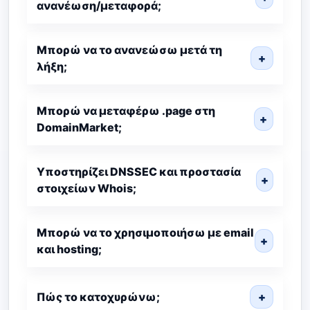
ανανέωση/μεταφορά;
Μπορώ να το ανανεώσω μετά τη
+
λήξη;
Μπορώ να μεταφέρω .page στη
+
DomainMarket;
Υποστηρίζει DNSSEC και προστασία
+
στοιχείων Whois;
Μπορώ να το χρησιμοποιήσω με email
+
και hosting;
Πώς το κατοχυρώνω;
+