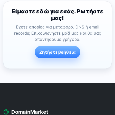
Είμαστε εδώ για εσάς. Ρωτήστε
μας!
Έχετε απορίες για μεταφορά, DNS ή email
records; Επικοινωνήστε μαζί μας και θα σας
απαντήσουμε γρήγορα.
Ζητήστε βοήθεια
DomainMarket