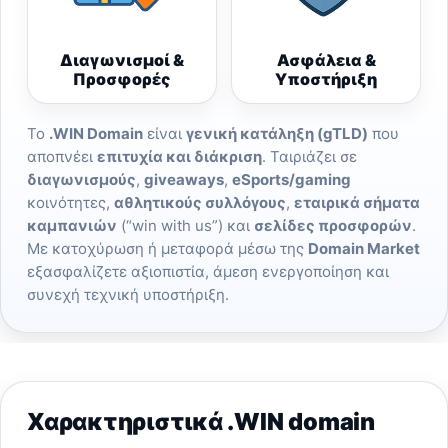
Διαγωνισμοί &
Ασφάλεια &
Προσφορές
Υποστήριξη
Το
.WIN Domain
είναι
γενική κατάληξη (gTLD)
που
αποπνέει
επιτυχία και διάκριση
. Ταιριάζει σε
διαγωνισμούς
,
giveaways
,
eSports/gaming
κοινότητες,
αθλητικούς συλλόγους
,
εταιρικά σήματα
καμπανιών
(“win with us”) και
σελίδες προσφορών
.
Με κατοχύρωση ή μεταφορά μέσω της
Domain Market
εξασφαλίζετε αξιοπιστία, άμεση ενεργοποίηση και
συνεχή τεχνική υποστήριξη.
Χαρακτηριστικά .WIN domain