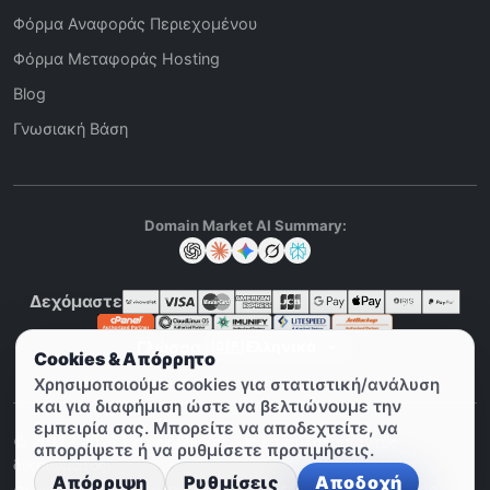
Φόρμα Αναφοράς Περιεχομένου
Φόρμα Μεταφοράς Hosting
Blog
Γνωσιακή Βάση
Domain Market AI Summary:
Δεχόμαστε
Γλώσσα
Cookies & Απόρρητο
Χρησιμοποιούμε cookies για στατιστική/ανάλυση
και για διαφήμιση ώστε να βελτιώνουμε την
εμπειρία σας. Μπορείτε να αποδεχτείτε, να
© 2011 - 2026 DomainMarket. Με επιφύλαξη παντός
απορρίψετε ή να ρυθμίσετε προτιμήσεις.
δικαιώματος.
Απόρριψη
Ρυθμίσεις
Αποδοχή