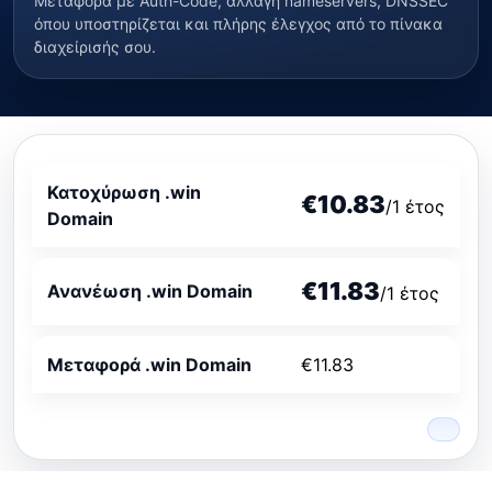
Μεταφορά με Auth-Code, αλλαγή nameservers, DNSSEC
όπου υποστηρίζεται και πλήρης έλεγχος από το πίνακα
διαχείρισής σου.
Κατοχύρωση .win
€10.83
/1 έτος
Domain
€11.83
Ανανέωση .win Domain
/1 έτος
Μεταφορά .win Domain
€11.83