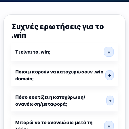
Συχνές ερωτήσεις για το
.win
Τι είναι το .win;
+
Ποιοι μπορούν να κατοχυρώσουν .win
+
domain;
Πόσο κοστίζει η κατοχύρωση/
+
ανανέωση/μεταφορά;
Μπορώ να το ανανεώσω μετά τη
+