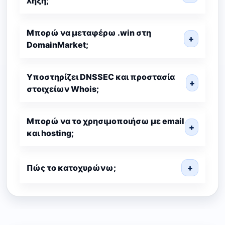
λήξη;
Μπορώ να μεταφέρω .win στη
+
DomainMarket;
Υποστηρίζει DNSSEC και προστασία
+
στοιχείων Whois;
Μπορώ να το χρησιμοποιήσω με email
+
και hosting;
Πώς το κατοχυρώνω;
+