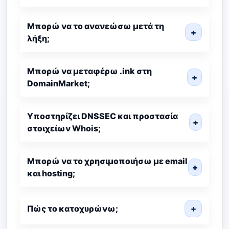
Μπορώ να το ανανεώσω μετά τη
+
λήξη;
Μπορώ να μεταφέρω .ink στη
+
DomainMarket;
Υποστηρίζει DNSSEC και προστασία
+
στοιχείων Whois;
Μπορώ να το χρησιμοποιήσω με email
+
και hosting;
Πώς το κατοχυρώνω;
+