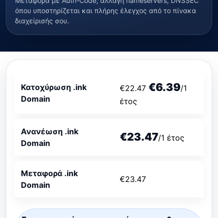
Μεταφορά με Auth-Code, αλλαγή nameservers, DNSSEC
όπου υποστηρίζεται και πλήρης έλεγχος από το πίνακα
διαχείρισής σου.
€6.39
Κατοχύρωση .ink
€22.47
/1
Domain
έτος
Ανανέωση .ink
€23.47
/1 έτος
Domain
Μεταφορά .ink
€23.47
Domain