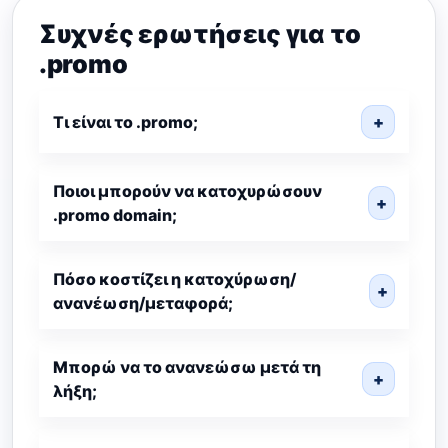
Συχνές ερωτήσεις για το
.promo
Τι είναι το .promo;
+
Ποιοι μπορούν να κατοχυρώσουν
+
.promo domain;
Πόσο κοστίζει η κατοχύρωση/
+
ανανέωση/μεταφορά;
Μπορώ να το ανανεώσω μετά τη
+
λήξη;