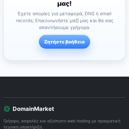
μας!
Έχετε απορίες για μεταφορά, DNS ή email
records; Επικοινωνήστε μαζί μας και θα σας
απαντήσουμε γρήγορα.
Ζητήστε βοήθεια
DomainMarket
Γρήγορο, ασφαλές και αξιόπιστο web hosting με πραγματική
τεχνική υποστήριξη.