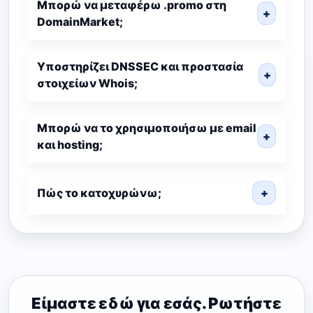
Μπορώ να μεταφέρω .promo στη
+
DomainMarket;
Υποστηρίζει DNSSEC και προστασία
+
στοιχείων Whois;
Μπορώ να το χρησιμοποιήσω με email
+
και hosting;
Πώς το κατοχυρώνω;
+
Είμαστε εδώ για εσάς. Ρωτήστε