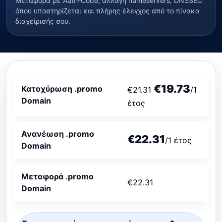
Μεταφορά με Auth-Code, αλλαγή nameservers, DNSSEC
όπου υποστηρίζεται και πλήρης έλεγχος από το πίνακα
διαχείρισής σου.
€19.73
Κατοχύρωση .promo
€21.31
/1
Domain
έτος
Ανανέωση .promo
€22.31
/1 έτος
Domain
Μεταφορά .promo
€22.31
Domain