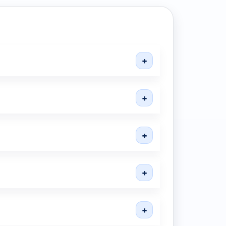
+
+
+
+
+