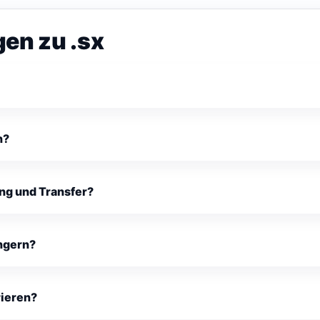
gen zu .sx
n?
ng und Transfer?
ngern?
rieren?