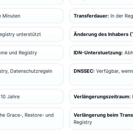
e Minuten
Transferdauer:
In der Reg
egistry unterstützt
Änderung des Inhabers (
ame und Registry
IDN-Unterstuetzung:
Abhä
try, Datenschutzregeln
DNSSEC:
Verfügbar, wenn 
 10 Jahre
Verlängerungszeitraum:
I
he Grace-, Restore- und
Verlängerung beim Trans
Registry